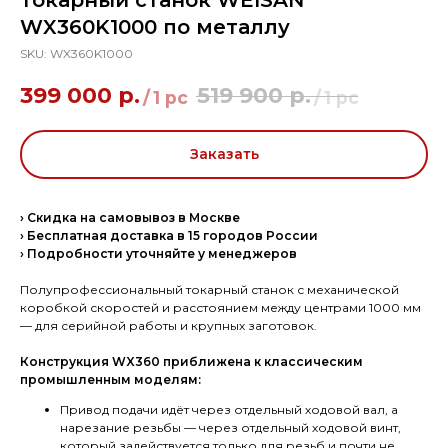
Токарный станок WEISAN
WX360K1000 по металлу
SKU:
WX360K1000
399 000
р.
519 900
р.
/
1 pc
/
1 pc
Заказать
› Скидка на самовывоз в Москве
› Бесплатная доставка в 15 городов России
› Подробности уточняйте у менеджеров
Полупрофессиональный токарный станок с механической
коробкой скоростей и расстоянием между центрами 1000 мм
— для серийной работы и крупных заготовок.
Конструкция WX360 приближена к классическим
промышленным моделям:
Привод подачи идёт через отдельный ходовой вал, а
нарезание резьбы — через отдельный ходовой винт,
который задействуется только для резьб и почти не