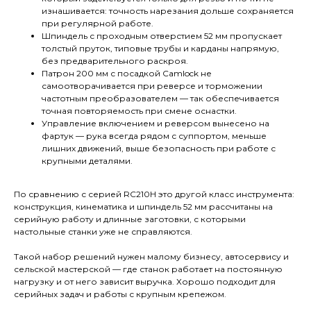
изнашивается: точность нарезания дольше сохраняется
при регулярной работе.
Шпиндель с проходным отверстием 52 мм пропускает
толстый пруток, типовые трубы и карданы напрямую,
без предварительного раскроя.
Патрон 200 мм с посадкой Camlock не
самоотворачивается при реверсе и торможении
частотным преобразователем — так обеспечивается
точная повторяемость при смене оснастки.
Управление включением и реверсом вынесено на
фартук — рука всегда рядом с суппортом, меньше
лишних движений, выше безопасность при работе с
крупными деталями.
По сравнению с серией RC210H это другой класс инструмента:
конструкция, кинематика и шпиндель 52 мм рассчитаны на
серийную работу и длинные заготовки, с которыми
настольные станки уже не справляются.
Такой набор решений нужен малому бизнесу, автосервису и
сельской мастерской — где станок работает на постоянную
нагрузку и от него зависит выручка. Хорошо подходит для
серийных задач и работы с крупным крепежом.