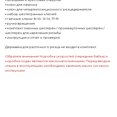
▪️ ключ для патрона
▪️ ключ для четырёхпозиционного резцедержателя
▪️ набор шестигранных ключей
▪️ гаечные ключи: 8–10, 12–14, 17–19
▪️ ручка вращения
▪️ комплект сменных шестерён / промежуточных шестерён /
шестерён для нарезания резьбы
▪️ инструкция и отчёт о проверке
Державка для расточного резца не входит в комплект.
Обратите внимание! Коробка скоростей (передняя бабка) и
коробка подач являются маслонаполненными. Перед вводом
станка в эксплуатацию необходимо заменить масло согласно
инструкции.