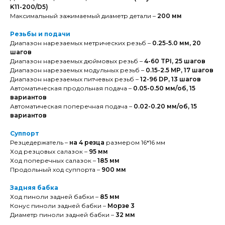
K11-200/D5)
Максимальный зажимаемый диаметр детали –
200 мм
Резьбы и подачи
Диапазон нарезаемых метрических резьб –
0.25-5.0 мм, 20
шагов
Диапазон нарезаемых дюймовых резьб –
4-60 TPI, 25 шагов
Диапазон нарезаемых модульных резьб –
0.15-2.5 MP, 17 шагов
Диапазон нарезаемых питчевых резьб –
12-96 DP, 13 шагов
Автоматическая продольная подача –
0.05-0.50 мм/об, 15
вариантов
Автоматическая поперечная подача –
0.02-0.20 мм/об, 15
вариантов
Суппорт
Резцедержатель –
на 4 резца
размером 16*16 мм
Ход резцовых салазок –
95 мм
Ход поперечных салазок –
185 мм
Продольный ход суппорта –
900 мм
Задняя бабка
Ход пиноли задней бабки –
85 мм
Конус пиноли задней бабки –
Морзе 3
Диаметр пиноли задней бабки –
32 мм