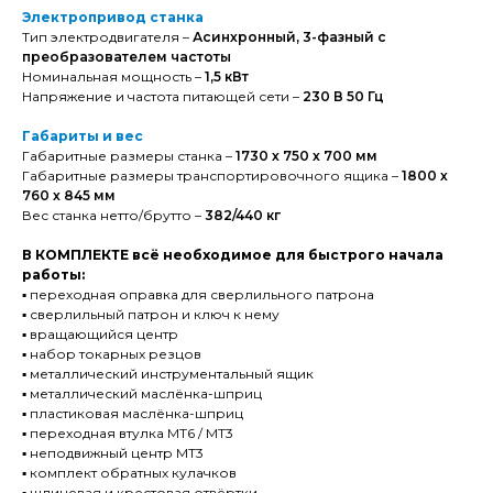
Электропривод станка
Тип электродвигателя –
Асинхронный, 3-фазный с
преобразователем частоты
Номинальная мощность –
1,5 кВт
Напряжение и частота питающей сети –
230 В 50 Гц
Габариты и вес
Габаритные размеры станка –
1730 х 750 х 700 мм
Габаритные размеры транспортировочного ящика –
1800 х
760 х 845 мм
Вес станка нетто/брутто –
382/440 кг
В КОМПЛЕКТЕ всё необходимое для быстрого начала
работы:
▪️ переходная оправка для сверлильного патрона
▪️ сверлильный патрон и ключ к нему
▪️ вращающийся центр
▪️ набор токарных резцов
▪️ металлический инструментальный ящик
▪️ металлический маслёнка-шприц
▪️ пластиковая маслёнка-шприц
▪️ переходная втулка MT6 / MT3
▪️ неподвижный центр MT3
▪️ комплект обратных кулачков
▪️ шлицевая и крестовая отвёртки