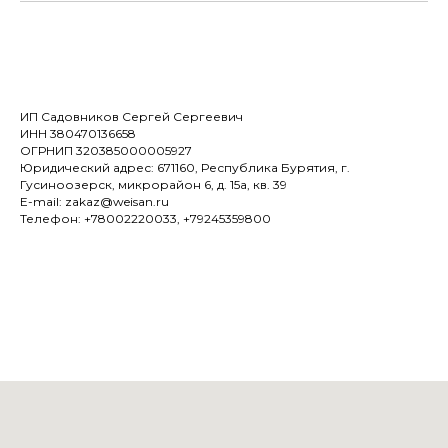
ИП Садовников Сергей Сергеевич
ИНН 380470136658
ОГРНИП 320385000005927
Юридический адрес: 671160, Республика Бурятия, г.
Гусиноозерск, микрорайон 6, д. 15а, кв. 39
E-mail: zakaz@weisan.ru
Телефон: +78002220033, +79245359800