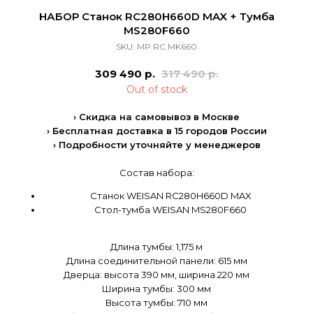
НАБОР Станок RC280H660D MAX + Тумба
MS280F660
SKU:
MP.RC.MK660
309 490
р.
317 490
р.
Out of stock
› Скидка на самовывоз в Москве
› Бесплатная доставка в 15 городов России
› Подробности уточняйте у менеджеров
Состав набора:
Станок WEISAN RC280H660D MAX
Стол-тумба WEISAN MS280F660
Длина тумбы: 1,175 м
Длина соединительной панели: 615 мм
Дверца: высота 390 мм, ширина 220 мм
Ширина тумбы: 300 мм
Высота тумбы: 710 мм