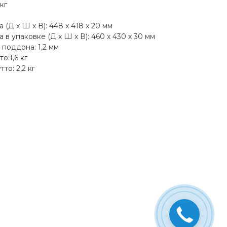
кг
(Д x Ш x В): 448 x 418 x 20 мм
в упаковке (Д x Ш x В): 460 x 430 x 30 мм
поддона: 1,2 мм
о:1,6 кг
то: 2,2 кг